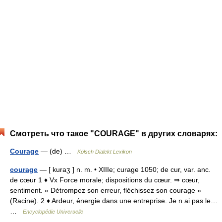
Смотреть что такое "COURAGE" в других словарях:
Courage
— (de) …
Kölsch Dialekt Lexikon
courage
— [ kuraʒ ] n. m. • XIIIe; curage 1050; de cur, var. anc.
de cœur 1 ♦ Vx Force morale; dispositions du cœur. ⇒ cœur,
sentiment. « Détrompez son erreur, fléchissez son courage »
(Racine). 2 ♦ Ardeur, énergie dans une entreprise. Je n ai pas le…
…
Encyclopédie Universelle