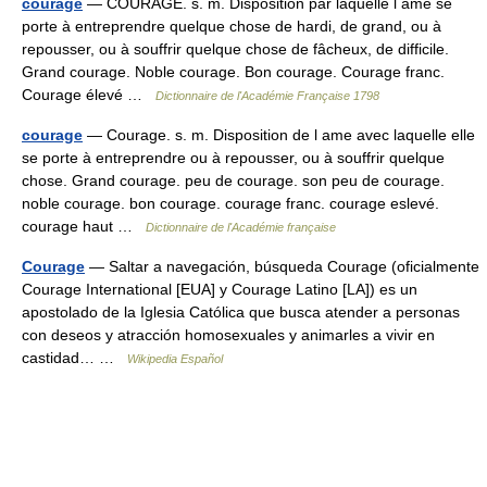
courage
— COURAGE. s. m. Disposition par laquelle l âme se
porte à entreprendre quelque chose de hardi, de grand, ou à
repousser, ou à souffrir quelque chose de fâcheux, de difficile.
Grand courage. Noble courage. Bon courage. Courage franc.
Courage élevé …
Dictionnaire de l'Académie Française 1798
courage
— Courage. s. m. Disposition de l ame avec laquelle elle
se porte à entreprendre ou à repousser, ou à souffrir quelque
chose. Grand courage. peu de courage. son peu de courage.
noble courage. bon courage. courage franc. courage eslevé.
courage haut …
Dictionnaire de l'Académie française
Courage
— Saltar a navegación, búsqueda Courage (oficialmente
Courage International [EUA] y Courage Latino [LA]) es un
apostolado de la Iglesia Católica que busca atender a personas
con deseos y atracción homosexuales y animarles a vivir en
castidad… …
Wikipedia Español