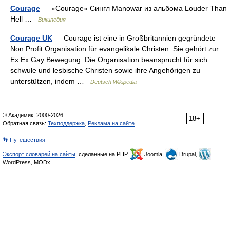
Courage
— «Courage» Сингл Manowar из альбома Louder Than
Hell …
Википедия
Courage UK
— Courage ist eine in Großbritannien gegründete
Non Profit Organisation für evangelikale Christen. Sie gehört zur
Ex Ex Gay Bewegung. Die Organisation beansprucht für sich
schwule und lesbische Christen sowie ihre Angehörigen zu
unterstützen, indem …
Deutsch Wikipedia
© Академик, 2000-2026
18+
Обратная связь:
Техподдержка
,
Реклама на сайте
👣 Путешествия
Экспорт словарей на сайты
, сделанные на PHP,
Joomla,
Drupal,
WordPress, MODx.