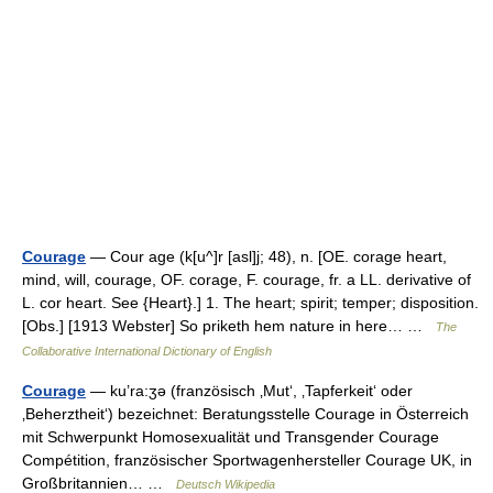
Courage
— Cour age (k[u^]r [asl]j; 48), n. [OE. corage heart,
mind, will, courage, OF. corage, F. courage, fr. a LL. derivative of
L. cor heart. See {Heart}.] 1. The heart; spirit; temper; disposition.
[Obs.] [1913 Webster] So priketh hem nature in here… …
The
Collaborative International Dictionary of English
Courage
— ku’ra:ʒə (französisch ‚Mut‘, ‚Tapferkeit‘ oder
‚Beherztheit‘) bezeichnet: Beratungsstelle Courage in Österreich
mit Schwerpunkt Homosexualität und Transgender Courage
Compétition, französischer Sportwagenhersteller Courage UK, in
Großbritannien… …
Deutsch Wikipedia