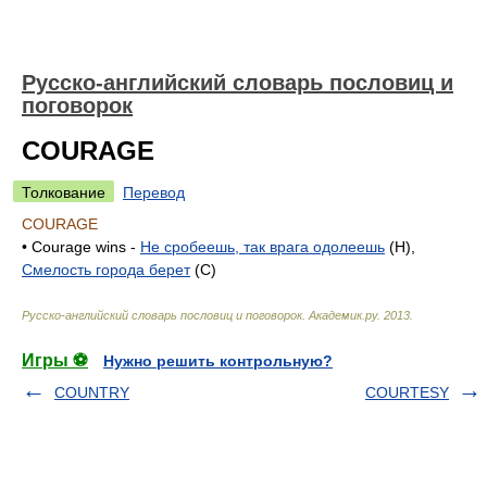
Русско-английский словарь пословиц и
поговорок
COURAGE
Толкование
Перевод
COURAGE
• Courage wins -
Не сробеешь, так врага одолеешь
(H),
Смелость города берет
(C)
Русско-английский словарь пословиц и поговорок
.
Академик.ру
.
2013
.
Игры ⚽
Нужно решить контрольную?
COUNTRY
COURTESY